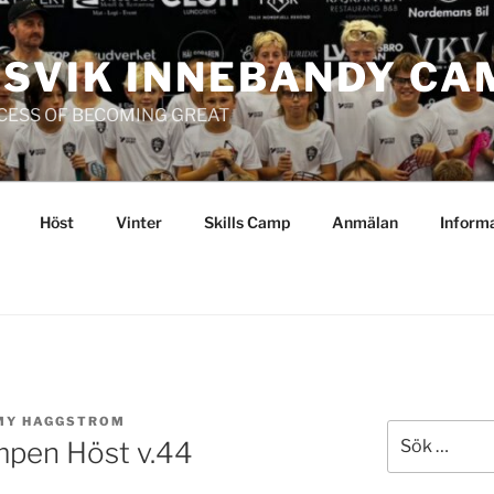
SVIK INNEBANDY CA
OCESS OF BECOMING GREAT
Höst
Vinter
Skills Camp
Anmälan
Inform
MY HAGGSTROM
Sök
mpen Höst v.44
efter: