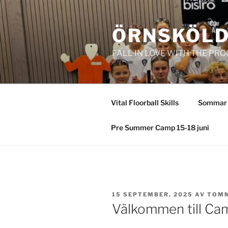
Hoppa
till
ÖRNSKÖLD
innehåll
FALL IN LOVE WITH THE PR
Vital Floorball Skills
Sommar
Pre Summer Camp 15-18 juni
PUBLICERAT
15 SEPTEMBER, 2025
AV
TOM
Välkommen till Ca