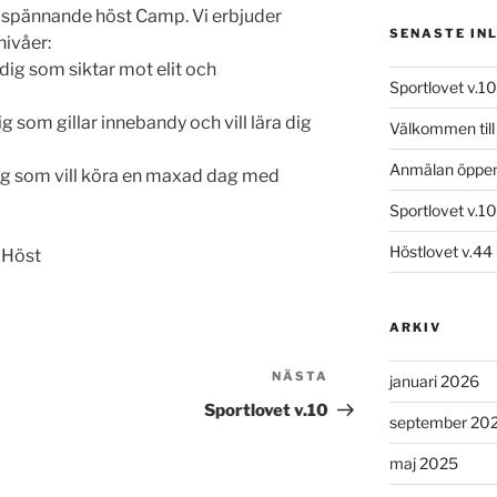
en spännande höst Camp. Vi erbjuder
SENASTE IN
nivåer:
dig som siktar mot elit och
Sportlovet v.10
 som gillar innebandy och vill lära dig
Välkommen til
Anmälan öppe
ig som vill köra en maxad dag med
Sportlovet v.10
Höstlovet v.44
r Höst
ARKIV
NÄSTA
Nästa
januari 2026
inlägg
Sportlovet v.10
september 20
maj 2025