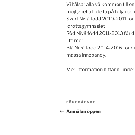
Vi hälsar alla välkommen till 
möjlighet att delta på följande 
Svart Nivå född 2010-2011 för 
idrottsgymnasiet
Röd Nivå född 2011-2013 för dig
lite mer
Blå Nivå född 2014-2016 för d
massa innebandy.
Mer information hittar ni unde
Inläggsnavigering
Föregående
FÖREGÅENDE
inlägg
Anmälan öppen