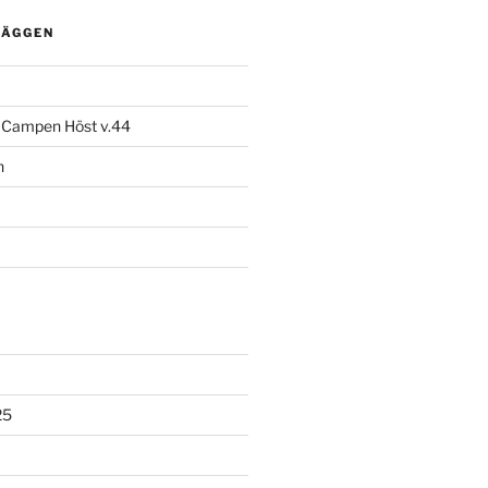
LÄGGEN
l Campen Höst v.44
n
25