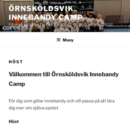
Hoppa
ÖRNSKÖLDSVIK
till
INNEBANDY CAMP
innehåll
FALL IN LOVE WITH THE PROCESS OF BECOMING GREAT
Meny
HÖST
Välkommen till Örnsköldsvik Innebandy
Camp
För dig som gillar innebandy och vill passa på att lära
dig mer om själva spelet
Höst