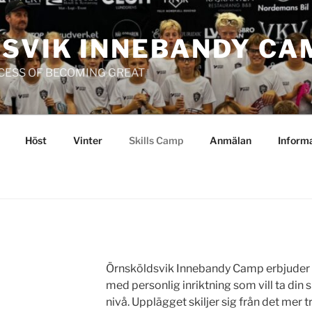
SVIK INNEBANDY CA
OCESS OF BECOMING GREAT
Höst
Vinter
Skills Camp
Anmälan
Inform
Örnsköldsvik Innebandy Camp erbjuder 
med personlig inriktning som vill ta din s
nivå. Upplägget skiljer sig från det mer