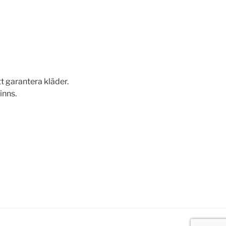
t garantera kläder.
inns.