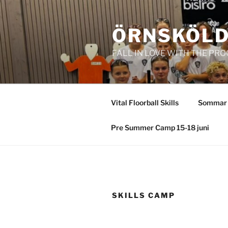
Hoppa
till
ÖRNSKÖLD
innehåll
FALL IN LOVE WITH THE PR
Vital Floorball Skills
Sommar
Pre Summer Camp 15-18 juni
SKILLS CAMP